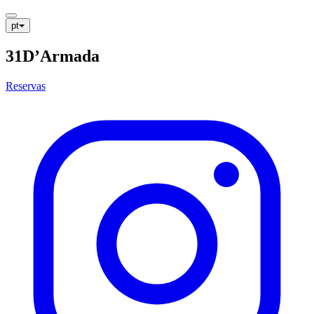
pt
31
D’Armada
Reservas